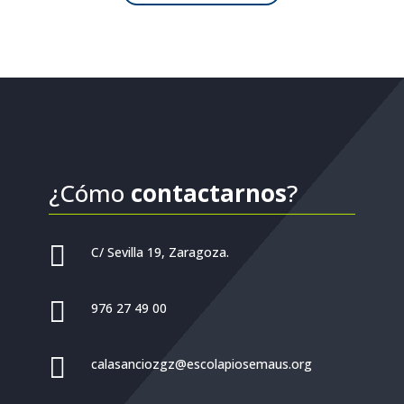
¿Cómo
contactarnos
?

C/ Sevilla 19, Zaragoza.

976 27 49 00

calasanciozgz@escolapiosemaus.org