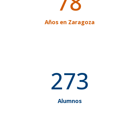
78
Años en Zaragoza
273
Alumnos