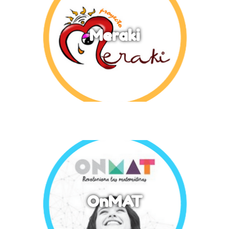
Meraki
OnMAT