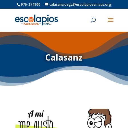
976-274900
calasanciozgz@escolapiosemaus.org
Calasanz