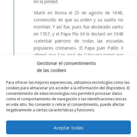
en la piedad.
Murió en Roma el 25 de agosto de 1648,
convencido de que su orden y su sueño no
morirían. Y así fue, pues fue declarado santo
en 1767, y el Papa Pío XII le declaró en 1948
«celestial patrono de todas las escuelas
populares cristianas». El Papa Juan Pablo II
afirmó que San José de Calasanz tomó por
modelo a Cristo e intentó transmitir a los
Gestionar el consentimiento
jóvenes, además de la ciencia profana, la
de las cookies
sabiduría del Evangelio enseñándoles a
Para ofrecer las mejores experiencias, utilizamos tecnologías como las
captar la acción amorosa de Dios.
cookies para almacenar y/o acceder a la información del dispositivo. El
consentimiento de estas tecnologías nos permitirá procesar datos
como el comportamiento de navegación o las identificaciones únicas
en este sitio. No consentir o retirar el consentimiento, puede afectar
Carisma y Ministerio
negativamente a ciertas características y funciones.
Aceptar todas