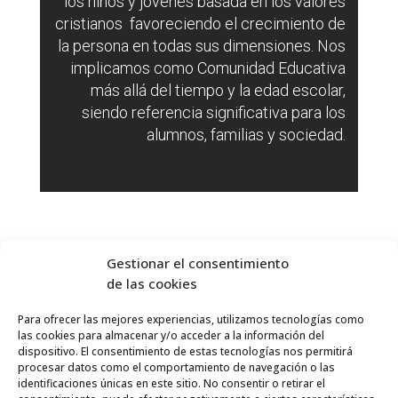
los niños y jóvenes basada en los valores
cristianos favoreciendo el crecimiento de
la persona en todas sus dimensiones. Nos
implicamos como Comunidad Educativa
más allá del tiempo y la edad escolar,
siendo referencia significativa para los
alumnos, familias y sociedad.
Tu cole, el
Gestionar el consentimiento
mejor lugar
de las cookies
Para ofrecer las mejores experiencias, utilizamos tecnologías como
las cookies para almacenar y/o acceder a la información del
dispositivo. El consentimiento de estas tecnologías nos permitirá
procesar datos como el comportamiento de navegación o las
identificaciones únicas en este sitio. No consentir o retirar el