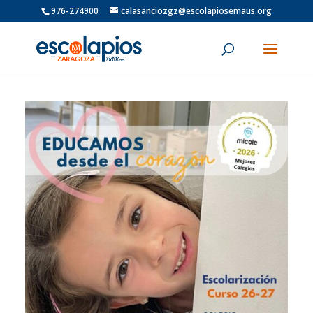
976-274900
calasanciozgz@escolapiosemaus.org