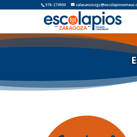
976-274900
calasanciozgz@escolapiosemaus.
E