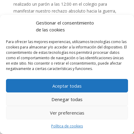
realizado un parón a las 12:00 en el colegio para
manifestar nuestro rechazo absoluto hacia la guerra,
junto con toda la Comunidad Educativa. Nuestros
Gestionar el consentimiento
alumnos de 3°ESO nos han guiado en esta reflexión y
de las cookies
en nuestro deseo de poner nuestro granito de arena
para seguir luchando contra las injusticias y contra
Para ofrecer las mejores experiencias, utilizamos tecnologías como las
cualquier tipo de conflicto bélico que se dé en el
cookies para almacenar y/o acceder a la información del dispositivo. El
mundo. Gracias chicos. ¡Queremos La Paz!
consentimiento de estas tecnologías nos permitirá procesar datos
como el comportamiento de navegación o las identificaciones únicas
en este sitio. No consentir o retirar el consentimiento, puede afectar
negativamente a ciertas características y funciones.
Aceptar todas
Diseñado por Escuelas Pías Provincia Emaús
Denegar todas
Ver preferencias
Política de cookies
Aviso Legal
-
Política de privacidad