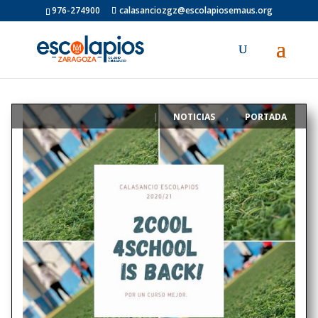
976-274900
calasanciozgz@escolapiosemaus.org
NOTICIAS
PORTADA
|
,