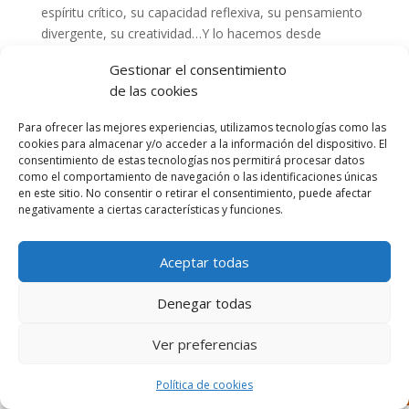
espíritu crítico, su capacidad reflexiva, su pensamiento
divergente, su creatividad…Y lo hacemos desde
nuestras claves: mediante el juego, la creatividad, el
Gestionar el consentimiento
diálogo…El proyecto consta de dos propuestas de
de las cookies
actividades mensuales para todas las edades. Por un
lado una propuesta para trabajar en el aula y, por otro
Para ofrecer las mejores experiencias, utilizamos tecnologías como las
lado, una propuesta para trabajar y compartir en
cookies para almacenar y/o acceder a la información del dispositivo. El
familia.
consentimiento de estas tecnologías nos permitirá procesar datos
como el comportamiento de navegación o las identificaciones únicas
En esta web encontrarás los enlaces y archivos para
en este sitio. No consentir o retirar el consentimiento, puede afectar
negativamente a ciertas características y funciones.
trabajar la propuesta familiar, así como un enlace al
área de profes:
FILOSOFANDO
Aceptar todas
Denegar todas
Ver preferencias
Diseñado por Escuelas Pías Provincia Emaús
Política de cookies
Aviso Legal
-
Política de privacidad