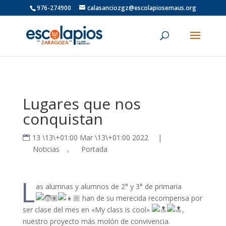
976-274900
calasanciozgz@escolapiosemaus.org
Lugares que nos
conquistan
13 \13\+01:00 Mar \13\+01:00 2022
|
Noticias
,
Portada
L
as alumnas y alumnos de 2° y 3° de primaria
han de su merecida recompensa por
ser clase del mes en «My class is cool»
,
nuestro proyecto más molón de convivencia.