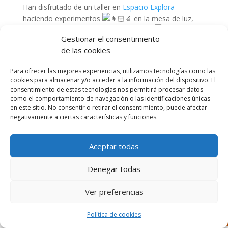
Han disfrutado de un taller en
Espacio Explora
haciendo experimentos
en la mesa de luz,
jugando con diferentes masas viscosas
Gestionar el consentimiento
construyendo estructuras como grandes ingenieros
de las cookies
y creando verdaderas obras de arte
…
Dotamos de experiencias al aprendizaje
Para ofrecer las mejores experiencias, utilizamos tecnologías como las
cookies para almacenar y/o acceder a la información del dispositivo. El
consentimiento de estas tecnologías nos permitirá procesar datos
como el comportamiento de navegación o las identificaciones únicas
en este sitio. No consentir o retirar el consentimiento, puede afectar
negativamente a ciertas características y funciones.
Diseñado por Escuelas Pías Provincia Emaús
Aceptar todas
Denegar todas
Ver preferencias
Política de cookies
Aviso Legal
-
Política de privacidad