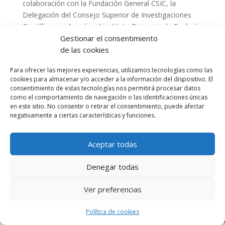
colaboración con la Fundación General CSIC, la
Delegación del Consejo Superior de Investigaciones
Científicas en Aragón, el instituto Pirenaico de Ecología
(IPE) y el instituto de Catálisis y Petroleoquímica dentro
Gestionar el consentimiento
del IV Festival de Nanociencia y Nanotecnología.
de las cookies
¡Enhorabuena, Blanca, por tu creatividad y tú buen
Para ofrecer las mejores experiencias, utilizamos tecnologías como las
hacer! Orgullosos de que nuestros alumnos sigan
cookies para almacenar y/o acceder a la información del dispositivo. El
brillando
🌟
consentimiento de estas tecnologías nos permitirá procesar datos
como el comportamiento de navegación o las identificaciones únicas
en este sitio. No consentir o retirar el consentimiento, puede afectar
negativamente a ciertas características y funciones.
Aceptar todas
Diseñado por Escuelas Pías Provincia Emaús
Denegar todas
Ver preferencias
Política de cookies
Aviso Legal
-
Política de privacidad