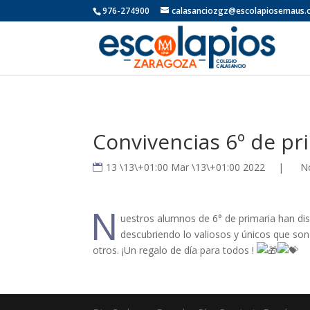
976-274900
calasanciozgz@escolapiosemaus.
Convivencias 6º de pr
13 \13\+01:00 Mar \13\+01:00 2022
|
No
N
uestros alumnos de 6° de primaria han di
descubriendo lo valiosos y únicos que so
otros. ¡Un regalo de día para todos !