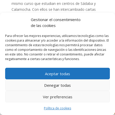
mismo curso que estudian en centros de Sádaba y
Calamocha. Con ellos se han intercambiado cartas
matemáticas llenas de creatividad y realizadas con
Gestionar el consentimiento
mucha ilusión para sus desconocidos compañeros.
de las cookies
Retos, poesías matemáticas, enigmas, chistes
matemáticos… han viajado hacia estos pueblos desde
Para ofrecer las mejores experiencias, utilizamos tecnologías como las
donde también han salido las cartas que nuestros
cookies para almacenar y/o acceder a la información del dispositivo. El
alumnos esperaban con impaciencia y que han recibido
consentimiento de estas tecnologías nos permitirá procesar datos
como el comportamiento de navegación o las identificaciones únicas
esta misma mañana.
en este sitio. No consentir o retirar el consentimiento, puede afectar
Pero la aventura no ha terminado, la conexión
negativamente a ciertas características y funciones.
matemática continuará con más cartas y otras
muchas actividades.
Aceptar todas
Denegar todas
Ver preferencias
Diseñado por Escuelas Pías Provincia Emaús
Política de cookies
Aviso Legal
-
Política de privacidad