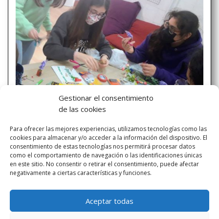
Gestionar el consentimiento
de las cookies
¡¡Escolidarios en marcha!!
Para ofrecer las mejores experiencias, utilizamos tecnologías como las
La Cooperativa ESCOLIDARIOS ha comenzado la
cookies para almacenar y/o acceder a la información del dispositivo. El
producción de los productos elegidos democráticamente.
consentimiento de estas tecnologías nos permitirá procesar datos
Ya están de lleno en la producción de los mismos:
como el comportamiento de navegación o las identificaciones únicas
pulseras, marca páginas, florimanes (imanes con flores) y
en este sitio. No consentir o retirar el consentimiento, puede afectar
negativamente a ciertas características y funciones.
unos lápices muy mágicos… ¡¡Pronto podremos...
Aceptar todas
« ENTRADAS MÁS ANTIGUAS
ENTRADAS SIGUIENTES »