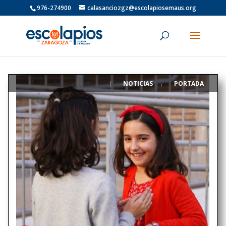
976-274900
calasanciozgz@escolapiosemaus.org
NOTICIAS
PORTADA
|
,